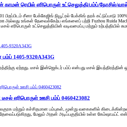
 காமன் ரெயில் எரிபொருள் உட்செலுத்தி/பம்ப்/நோசில்/வால்
பிறப்பிடம் சீனா பேக்கேஜிங் நியூட்ரல் பேக்கிங் தரக் கட்டுப்பாடு 10
ion அல்லது உங்கள் தேவைக்கேற்ப எங்களைப் பற்றி Fuzhou Ruida Mach
ீசல் எரிபொருள் உட்செலுத்தியின் வடிவமைப்பு மற்றும் உற்பத்தியில் ச
் பம்ப் 1405-9320A343G
்திற்கு ஏற்றது. டீசல் இன்ஜெக்டர் பம்ப் என்பது டீசல் இயந்திரத்தின் 
 டீசல் எரிபொருள் ஊசி பம்ப் 0460423082
இலகுரக மற்றும் கச்சிதமான பம்புகள், மூன்று வகைகளில் கிடைக்கின்
தேவைப்படுகிறது, மேலும் அதன் அடிப்பகுதியில் உள்ள கேம்ஷாஃப்ட் என்ஜ