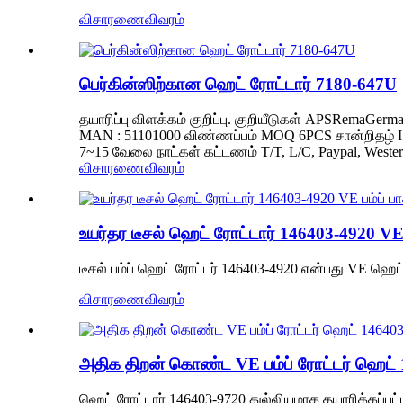
விசாரணை
விவரம்
பெர்கின்ஸிற்கான ஹெட் ரோட்டார் 7180-647U
தயாரிப்பு விளக்கம் குறிப்பு. குறியீடுகள் APSRema
MAN : 51101000 விண்ணப்பம் MOQ 6PCS சான்றிதழ் ISO90
7~15 வேலை நாட்கள் கட்டணம் T/T, L/C, Paypal, West
விசாரணை
விவரம்
உயர்தர டீசல் ஹெட் ரோட்டார் 146403-4920 VE ப
டீசல் பம்ப் ஹெட் ரோட்டர் 146403-4920 என்பது VE ஹெட் ர
விசாரணை
விவரம்
அதிக திறன் கொண்ட VE பம்ப் ரோட்டர் ஹெட் 146
ஹெட் ரோட்டார் 146403-9720 துல்லியமாக தயாரிக்கப்பட்ட