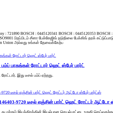
Germany : 721890 BOSCH : 0445120341 BOSCH : 0445120353 BOSCH
01 பிறப்பிடம் சீனா பேக்கேஜிங் நடுநிலை பேக்கிங் தரக் கட்டுப்பாட
ern Union அல்லது உங்கள் தேவைக்கேற்ப
ம்ப் பாகங்கள் ரோட்டார் ஹெட் ஸ்பேர் பார்ட்
ோட்டார். இது டீசல் பம்ப் ஏற்றது.
403-9720 டீசல் எஞ்சின் பார்ட் ஹெட் ரோட்டர் ஆட்டோ ஸ்ப
து மற்றும் இயந்திரத்தின் இயல்பான செயல்பாட்டை உறுதி செய்வதற்காக 