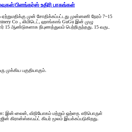
வுகள்/பிளங்கர்ஸ் உதிரி பாகங்கள்
0% ஏற்றுமதிக்கு முன் சோதிக்கப்பட்டது முன்னணி நேரம் 7~15
inery Co ., லிமிடெட், ஹாங்காங் GuGu இன் முழு
ுமார் 15 ஆண்டுகளாக நிபுணத்துவம் பெற்றிருந்தது. 15 வருட
ஒரு முக்கிய பகுதியாகும்.
றன: இன்-லைன், விநியோகம் மற்றும் ஒற்றை. எரிபொருள்
ின் கிரான்ஸ்காஃப்ட் கியர் மூலம் இயக்கப்படுகிறது.