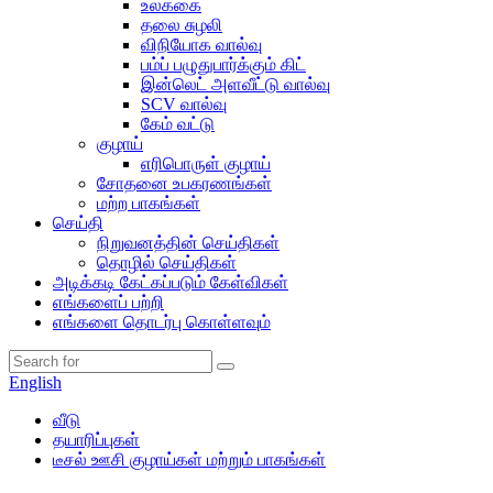
உலக்கை
தலை சுழலி
விநியோக வால்வு
பம்ப் பழுதுபார்க்கும் கிட்
இன்லெட் அளவீட்டு வால்வு
SCV வால்வு
கேம் வட்டு
குழாய்
எரிபொருள் குழாய்
சோதனை உபகரணங்கள்
மற்ற பாகங்கள்
செய்தி
நிறுவனத்தின் செய்திகள்
தொழில் செய்திகள்
அடிக்கடி கேட்கப்படும் கேள்விகள்
எங்களைப் பற்றி
எங்களை தொடர்பு கொள்ளவும்
English
வீடு
தயாரிப்புகள்
டீசல் ஊசி குழாய்கள் மற்றும் பாகங்கள்