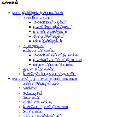
வகைகள்
டீசல் இன்ஜெக்டர் & பாகங்கள்
டீசல் இன்ஜெக்டர்
B-osch இன்ஜெக்டர்
டி-என்ஸோ இன்ஜெக்டர்
டி-எல்பி இன்ஜெக்டர்
சி-ஏடி இன்ஜெக்டர்
மற்ற இன்ஜெக்டர்
டீசல் முனை
கட்டுப்பாட்டு வால்வு
B-osch கட்டுப்பாட்டு வால்வு
டி-எல்ஃபி கட்டுப்பாட்டு வால்வு
மற்ற கட்டுப்பாட்டு வால்வு
துளை தட்டு வால்வு
இன்ஜெக்டர் பழுதுபார்க்கும் கிட்
டீசல் ஊசி குழாய்கள் மற்றும் பாகங்கள்
டீசல் எரிபொருள் பம்ப்
உலக்கை
தலை சுழலி
கேம் வட்டு
விநியோக வால்வு
இன்லெட் அளவீட்டு வால்வு
SCV வால்வு
பம்ப் பழுதுபார்க்கும் கிட்