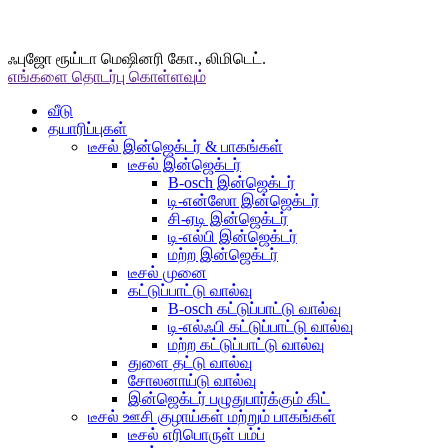
ஃபுஜோ ரூய்டா மெஷினரி கோ., லிமிடெட்.
எங்களை தொடர்பு கொள்ளவும்
வீடு
தயாரிப்புகள்
டீசல் இன்ஜெக்டர் & பாகங்கள்
டீசல் இன்ஜெக்டர்
B-osch இன்ஜெக்டர்
டி-என்ஸோ இன்ஜெக்டர்
சி-ஏடி இன்ஜெக்டர்
டி-எல்பி இன்ஜெக்டர்
மற்ற இன்ஜெக்டர்
டீசல் முனை
கட்டுப்பாட்டு வால்வு
B-osch கட்டுப்பாட்டு வால்வு
டி-எல்ஃபி கட்டுப்பாட்டு வால்வு
மற்ற கட்டுப்பாட்டு வால்வு
துளை தட்டு வால்வு
சோலனாய்டு வால்வு
இன்ஜெக்டர் பழுதுபார்க்கும் கிட்
டீசல் ஊசி குழாய்கள் மற்றும் பாகங்கள்
டீசல் எரிபொருள் பம்ப்