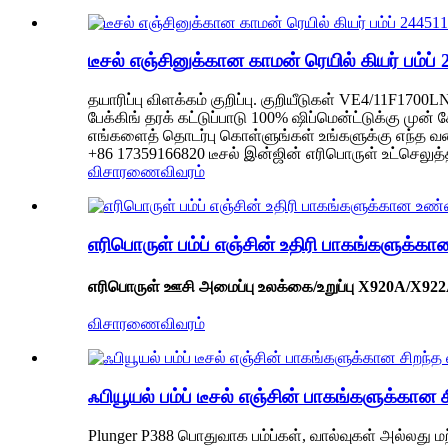
டீசல் எஞ்சினுக்கான காமன் ரெயில் கியர் பம்
தயாரிப்பு விளக்கம் குறிப்பு. குறியீடுகள் VE4/11F17
பேக்கிங் தரக் கட்டுப்பாடு 100% ஷிப்மென்ட்டுக்கு மு
எங்களைத் தொடர்பு கொள்ளுங்கள் உங்களுக்கு எந்த வக
+86 17359166820 டீசல் இன்ஜின் எரிபொருள் உட்செலுத்தி
விசாரணை
விவரம்
எரிபொருள் பம்ப் எஞ்சின் உதிரி பாகங்களுக்க
எரிபொருள் ஊசி அமைப்பு உலக்கை/உறுப்பு X920A/X92
விசாரணை
விவரம்
ஃபியூயல் பம்ப் டீசல் எஞ்சின் பாகங்களுக்கான 
Plunger P388 பொதுவாக பம்ப்கள், வால்வுகள் அல்லது 