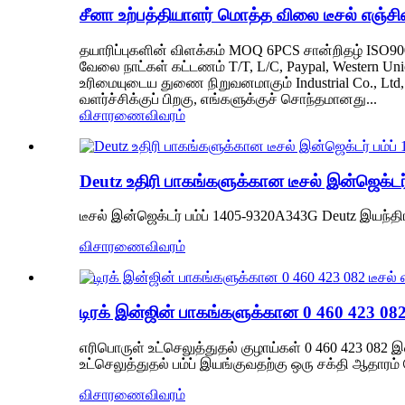
சீனா உற்பத்தியாளர் மொத்த விலை டீசல் எஞ்சின்
தயாரிப்புகளின் விளக்கம் MOQ 6PCS சான்றிதழ் ISO9001 
வேலை நாட்கள் கட்டணம் T/T, L/C, Paypal, Western Un
உரிமையுடைய துணை நிறுவனமாகும் Industrial Co., Ltd, ட
வளர்ச்சிக்குப் பிறகு, எங்களுக்குச் சொந்தமானது...
விசாரணை
விவரம்
Deutz உதிரி பாகங்களுக்கான டீசல் இன்ஜெக்டர
டீசல் இன்ஜெக்டர் பம்ப் 1405-9320A343G Deutz இயந்திரத
விசாரணை
விவரம்
டிரக் இன்ஜின் பாகங்களுக்கான 0 460 423 082
எரிபொருள் உட்செலுத்துதல் குழாய்கள் 0 460 423 082 
உட்செலுத்துதல் பம்ப் இயங்குவதற்கு ஒரு சக்தி ஆதாரம் 
விசாரணை
விவரம்