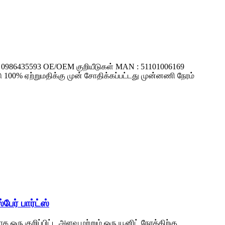
 : 0986435593 OE/OEM குறியீடுகள் MAN : 51101006169
ு 100% ஏற்றுமதிக்கு முன் சோதிக்கப்பட்டது முன்னணி நேரம்
ேர் பார்ட்ஸ்
ஒரு குறிப்பிட்ட அளவு மற்றும் ஒரு யூனிட் நேரத்திற்கு